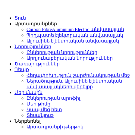
Տուն
Արտադրանքներ
Carbon FibreAluminium Electric անվասայլակ
Պողպատե էլեկտրական անվասայլակ
Ալյումինե էլեկտրական անվասայլակ
Նորություններ
Ընկերության նորություններ
Արդյունաբերական նորություններ
Ծառայություններ
Դեպք
Հեղափոխություն շարժունակության մեջ
Ներածություն. Ալյումինե էլեկտրական
անվասայլակների վերելքը
Մեր մասին
Ընկերության պրոֆիլ
Մեր թիմը
Կապ մեզ հետ
Տեսանյութ
Ներբեռնել
Արտադրանքի թերթիկ