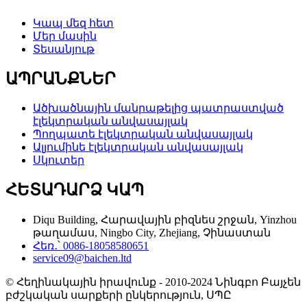
Կապ մեզ հետ
Մեր մասին
Տեսանյութ
ԱՊՐԱՆՔՆԵՐ
Ածխածնային մանրաթելից պատրաստված
էլեկտրական անվասայլակ
Պողպատե էլեկտրական անվասայլակ
Ալյումինե էլեկտրական անվասայլակ
Սկուտեր
ՀԵՏԱԴԱՐՁ ԿԱՊ
Diqu Building, Հարավային բիզնես շրջան, Yinzhou
թաղամաս, Ningbo City, Zhejiang, Չինաստան
Հեռ․՝ 0086-18058580651
service09@baichen.ltd
© Հեղինակային իրավունք - 2010-2024 Նինգբո Բայչեն
բժշկական սարքերի ընկերություն, ՍՊԸ