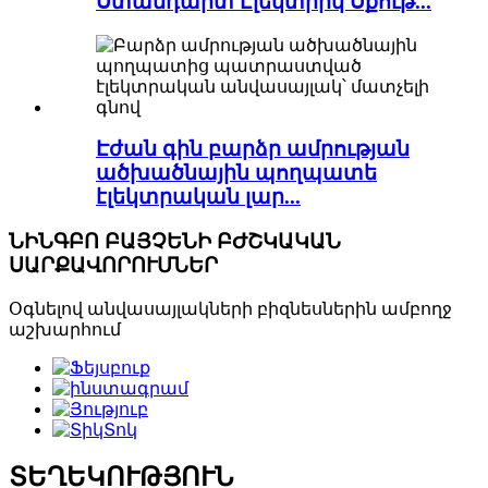
Ստանդարտ Էլեկտրիկ Սքութ...
Էժան գին բարձր ամրության
ածխածնային պողպատե
էլեկտրական լար...
ՆԻՆԳԲՈ ԲԱՅՉԵՆԻ ԲԺՇԿԱԿԱՆ
ՍԱՐՔԱՎՈՐՈՒՄՆԵՐ
Օգնելով անվասայլակների բիզնեսներին ամբողջ
աշխարհում
ՏԵՂԵԿՈՒԹՅՈՒՆ