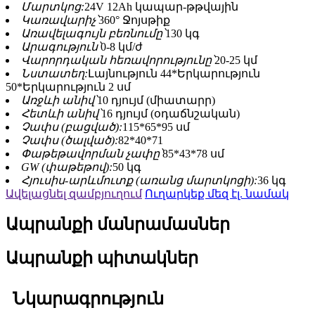
Մարտկոց:
24V 12Ah կապար-թթվային
Կառավարիչ՝
360° Ջոյսթիք
Առավելագույն բեռնումը՝
130 կգ
Արագություն՝
0-8 կմ/ժ
Վարորդական հեռավորությունը՝
20-25 կմ
Նստատեղ:
Լայնություն 44*Երկարություն
50*Երկարություն 2 սմ
Առջևի անիվ՝
10 դյույմ (միատարր)
Հետևի անիվ՝
16 դյույմ (օդաճնշական)
Չափս (բացված):
115*65*95 սմ
Չափս (ծալված):
82*40*71
Փաթեթավորման չափը՝
85*43*78 սմ
GW (փաթեթով):
50 կգ
Հյուսիս-արևմուտք (առանց մարտկոցի):
36 կգ
Ավելացնել զամբյուղում
Ուղարկեք մեզ էլ. նամակ
Ապրանքի մանրամասներ
Ապրանքի պիտակներ
Նկարագրություն