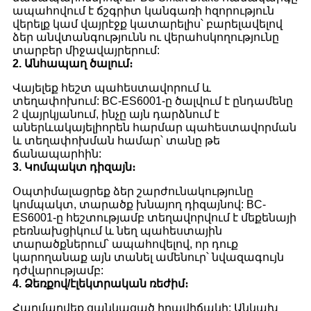
ապահովում է ճշգրիտ կանգառի հզորություն
վերելք կամ վայրէջք կատարելիս՝ բարելավելով
ձեր անվտանգությունն ու վերահսկողությունը
տարբեր միջավայրերում:
2. Անհապաղ ծալում։
Վայելեք հեշտ պահեստավորում և
տեղափոխում: BC-ES6001-ը ծալվում է ընդամենը
2 վայրկյանում, ինչը այն դարձնում է
աներևակայելիորեն հարմար պահեստավորման
և տեղափոխման համար՝ տանը թե
ճանապարհին:
3. Կոմպակտ դիզայն։
Օպտիմալացրեք ձեր շարժունակությունը
կոմպակտ, տարածք խնայող դիզայնով: BC-
ES6001-ը հեշտությամբ տեղավորվում է մեքենայի
բեռնախցիկում և նեղ պահեստային
տարածքներում՝ ապահովելով, որ դուք
կարողանաք այն տանել ամենուր՝ նվազագույն
դժվարությամբ:
4. Ձեռքով/էլեկտրական ռեժիմ։
Հարմարվեք ցանկացած իրավիճակի: Անկախ