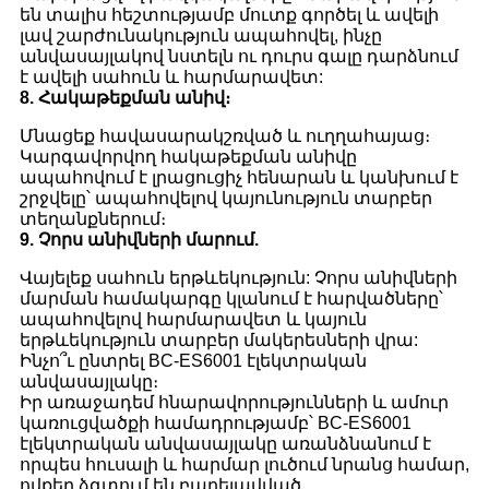
են տալիս հեշտությամբ մուտք գործել և ավելի
լավ շարժունակություն ապահովել, ինչը
անվասայլակով նստելն ու դուրս գալը դարձնում
է ավելի սահուն և հարմարավետ:
8. Հակաթեքման անիվ։
Մնացեք հավասարակշռված և ուղղահայաց։
Կարգավորվող հակաթեքման անիվը
ապահովում է լրացուցիչ հենարան և կանխում է
շրջվելը՝ ապահովելով կայունություն տարբեր
տեղանքներում։
9. Չորս անիվների մարում.
Վայելեք սահուն երթևեկություն: Չորս անիվների
մարման համակարգը կլանում է հարվածները՝
ապահովելով հարմարավետ և կայուն
երթևեկություն տարբեր մակերեսների վրա:
Ինչո՞ւ ընտրել BC-ES6001 էլեկտրական
անվասայլակը։
Իր առաջադեմ հնարավորությունների և ամուր
կառուցվածքի համադրությամբ՝ BC-ES6001
էլեկտրական անվասայլակը առանձնանում է
որպես հուսալի և հարմար լուծում նրանց համար,
ովքեր ձգտում են բարելավված