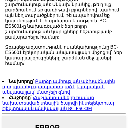
շարժունակության: Անկախ նրանից, թե դուք
բարձրանում եք զառիթափ բլուրներով, պահում
այն ​​նեղ տարածքներում, թե ապահովում եք
կայունություն և հարմարավետություն, BC-
ES6001-ը նախագծված է ձեր բոլոր
շարժունակության կարիքները հեշտությամբ
բավարարելու համար:
Զգացեք ազատությունն ու անկախությունը BC-
ES6001 էլեկտրական անվասայլակի միջոցով՝ ձեր
կատարյալ զուգընկերը շարժման մեջ կյանքի
համար։
Նախորդը՝
Բարձր ամրության ածխածնային
պողպատից պատրաստված էլեկտրական
անվասայլակ՝ մատչելի գնով
Հաջորդը՝
Հաշմանդամների համար
նախատեսված տնային ծալովի ինտելեկտուալ
էլեկտրական անվասայլակ BC-ES680M