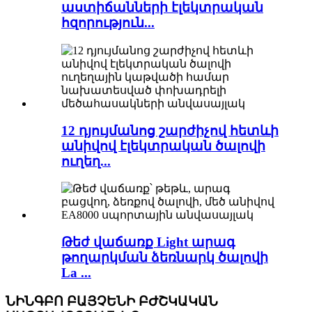
աստիճանների էլեկտրական
հզորություն...
12 դյույմանոց շարժիչով հետևի
անիվով էլեկտրական ծալովի
ուղեղ...
Թեժ վաճառք Light արագ
թողարկման ձեռնարկ ծալովի
La ...
ՆԻՆԳԲՈ ԲԱՅՉԵՆԻ ԲԺՇԿԱԿԱՆ