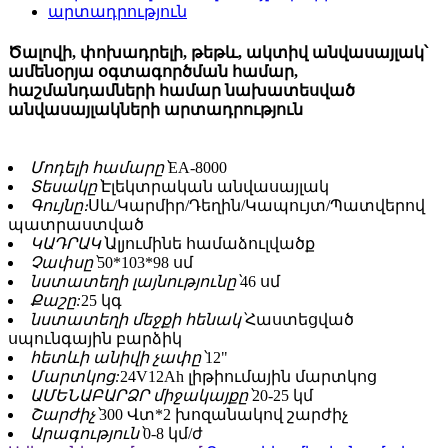
Ծալովի, փոխադրելի, թեթև, ակտիվ անվասայլակ՝
ամենօրյա օգտագործման համար,
հաշմանդամների համար նախատեսված
անվասայլակների արտադրություն
Մոդելի համարը՝
EA-8000
Տեսակը՝
Էլեկտրական անվասայլակ
Գույնը։
Սև/Կարմիր/Դեղին/Կապույտ/Պատվերով
պատրաստված
ԿԱԴՐԱԿ՝
Ալյումինե համաձուլվածք
Չափսը՝
50*103*98 սմ
նստատեղի լայնությունը՝
46 սմ
Քաշը:
25 կգ
նստատեղի մեջքի հենակ՝
Հաստեցված
սպունգային բարձիկ
հետևի անիվի չափը՝
12"
Մարտկոց:
24V12Ah լիթիումային մարտկոց
ԱՄԵՆԱԲԱՐՁՐ միջակայքը՝
20-25 կմ
Շարժիչ՝
300 Վտ*2 խոզանակով շարժիչ
Արագություն՝
0-8 կմ/ժ