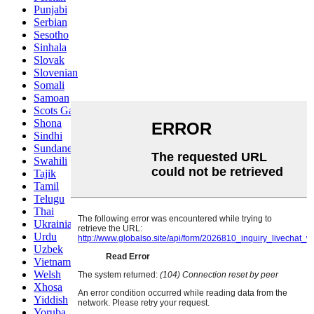
Punjabi
Serbian
Sesotho
Sinhala
Slovak
Slovenian
Somali
Samoan
Scots Gaelic
Shona
Sindhi
Sundanese
Swahili
Tajik
Tamil
Telugu
Thai
Ukrainian
Urdu
Uzbek
Vietnamese
Welsh
Xhosa
Yiddish
Yoruba