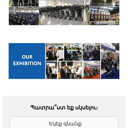
Պատրա՞ստ եք սկսելու։
Եկեք գնանք