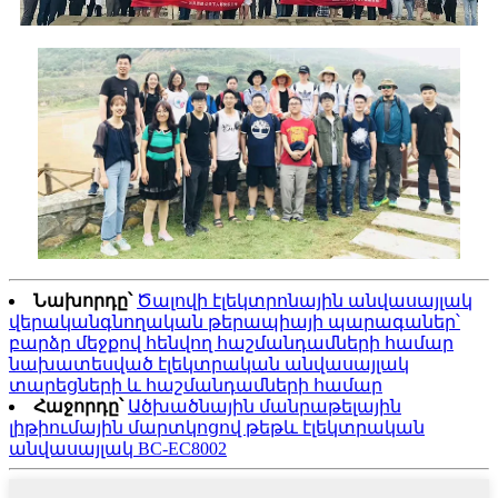
Նախորդը՝
Ծալովի էլեկտրոնային անվասայլակ
վերականգնողական թերապիայի պարագաներ՝
բարձր մեջքով հենվող հաշմանդամների համար
նախատեսված էլեկտրական անվասայլակ
տարեցների և հաշմանդամների համար
Հաջորդը՝
Ածխածնային մանրաթելային
լիթիումային մարտկոցով թեթև էլեկտրական
անվասայլակ BC-EC8002