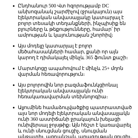
Ընդհանուր 500 Վտ հզորությամբ DC
անխոզանակ շարժիչով (ջրակայուն) այս
էլեկտրական անվասայլակը կատարյալ է
բոլոր տեսակի տեղանքների, ինչպիսիք են
բլուրները և թեքությունները, համար՝ իր
ամրության և կայունության շնորհիվ։
Այս մոդելը կատարյալ է բոլոր
մեծահասակների համար, քանի որ այն
կարող է դիմակայել մինչև 365 ֆունտ քաշի։
Մարտկոցը ապահովում է մինչև 25+ մղոն
վարման հեռավորություն։
Այս բոլորովին նոր բազմաֆունկցիոնալ
էլեկտրական անվասայլակն ունի
հեռակառավարման տեխնոլոգիա։
Ալյումինե համաձուլվածքից պատրաստված
այս նոր մոդելի էլեկտրական անվասայլակն
ունի 360 աստիճանի ջրակայուն խելացի
ունիվերսալ ջոյսթիք։ Այն հեշտ է կառավարել
և ունի սնուցման ցուցիչ, սնուցման
անջատիչ, ազդանշան, արագության ցուցիչ,