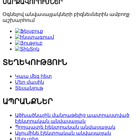
ՍԱՐՔԱՎՈՐՈՒՄՆԵՐ
Օգնելով անվասայլակների բիզնեսներին ամբողջ
աշխարհում
ՏԵՂԵԿՈՒԹՅՈՒՆ
Կապ մեզ հետ
Մեր մասին
Տեսանյութ
ԱՊՐԱՆՔՆԵՐ
Ածխածնային մանրաթելից պատրաստված
էլեկտրական անվասայլակ
Պողպատե էլեկտրական անվասայլակ
Ալյումինե էլեկտրական անվասայլակ
Սկուտեր