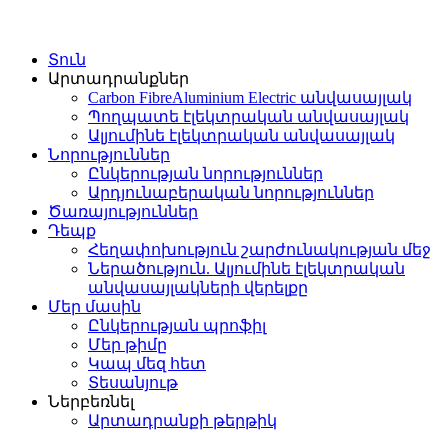
Տուն
Արտադրանքներ
Carbon FibreAluminium Electric անվասայլակ
Պողպատե էլեկտրական անվասայլակ
Ալյումինե էլեկտրական անվասայլակ
Նորություններ
Ընկերության նորություններ
Արդյունաբերական նորություններ
Ծառայություններ
Դեպք
Հեղափոխություն շարժունակության մեջ
Ներածություն. Ալյումինե էլեկտրական
անվասայլակների վերելքը
Մեր մասին
Ընկերության պրոֆիլ
Մեր թիմը
Կապ մեզ հետ
Տեսանյութ
Ներբեռնել
Արտադրանքի թերթիկ