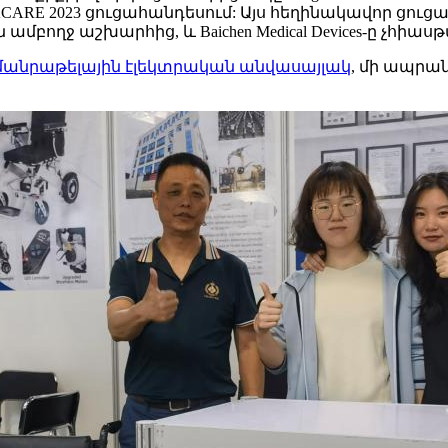
CARE 2023 ցուցահանդեսում: Այս հեղինակավոր ցու
բողջ աշխարհից, և Baichen Medical Devices-ը չհիաս
մանրաթելային էլեկտրական անվասայլակ
, մի ապրա