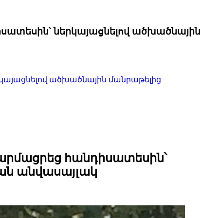
հանդիսատեսին՝ ներկայացնելով ածխածնային
 ներկայացնելով ածխածնային մանրաթելից
ւմ զարմացրեց հանդիսատեսին՝
ան անվասայլակ