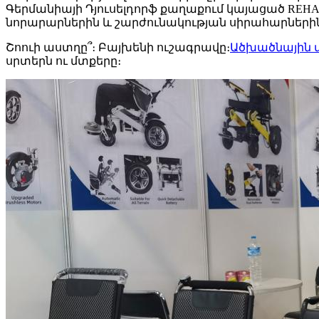
Գերմանիայի Դյուսելդորֆ քաղաքում կայացած REHA
նորարարներին և շարժունակության սիրահարներին ամ
Շոուի աստղը՞։ Բայխենի ուշագրավը։
Ածխածնային 
սրտերն ու մտքերը։