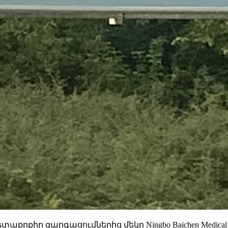
րքիր զարգացումներից մեկը Ningbo Baichen Medical D