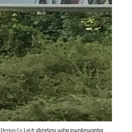
evices Co Ltd-ի վերջերս ալիք բարձրացրեց