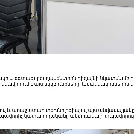
ան, որակի և օգտագործողակենտրոն դիզայնի նկատմամբ 
արմնավորում է այս սկզբունքները, և մասնակիցներ
վ և առաջատար տեխնոլոգիայով այս անվասայլակը ա
և տպավորիչ կատարողականը անմոռանալի տպավորությո