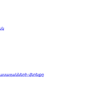
ակ
վասայլակների վերելքը